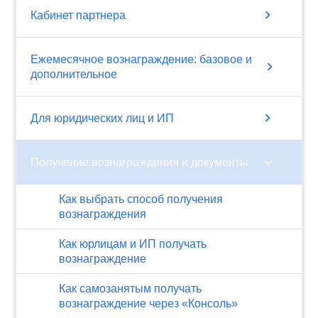
chevron_right
Кабинет партнера
Ежемесячное вознаграждение: базовое и
chevron_right
дополнительное
chevron_right
Для юридических лиц и ИП
chevron_right
Получение вознаграждения и документы
Как выбрать способ получения
вознаграждения
Как юрлицам и ИП получать
вознаграждение
Как самозанятым получать
вознаграждение через «Консоль»