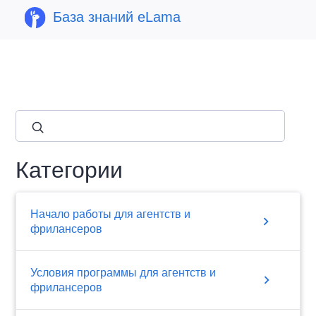
База знаний eLama
close
Категории
Начало работы для агентств и
chevron_right
фрилансеров
Условия программы для агентств и
chevron_right
фрилансеров