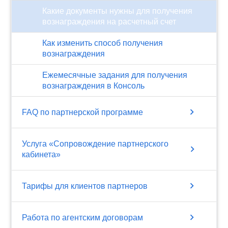
Какие документы нужны для получения
вознаграждения на расчетный счет
Как изменить способ получения
вознаграждения
Ежемесячные задания для получения
вознаграждения в Консоль
chevron_right
FAQ по партнерской программе
Услуга «Сопровождение партнерского
chevron_right
кабинета»
chevron_right
Тарифы для клиентов партнеров
chevron_right
Работа по агентским договорам